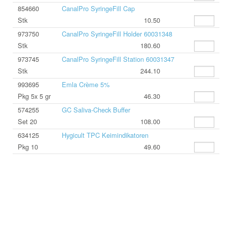
854660
CanalPro SyringeFill Cap
Stk
10.50
973750
CanalPro SyringeFill Holder 60031348
Stk
180.60
973745
CanalPro SyringeFill Station 60031347
Stk
244.10
993695
Emla Crème 5%
Pkg 5x 5 gr
46.30
574255
GC Saliva-Check Buffer
Set 20
108.00
634125
Hygicult TPC Keimindikatoren
Pkg 10
49.60