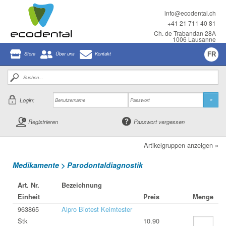
info@ecodental.ch
+41 21 711 40 81
Ch. de Trabandan 28A
1006 Lausanne
Store
Über uns
Kontakt
FR
Login:
»
Registrieren
Passwort vergessen
Artikelgruppen anzeigen »
Medikamente > Parodontaldiagnostik
Art. Nr.
Bezeichnung
Einheit
Preis
Menge
963865
Alpro Biotest Keimtester
Stk
10.90