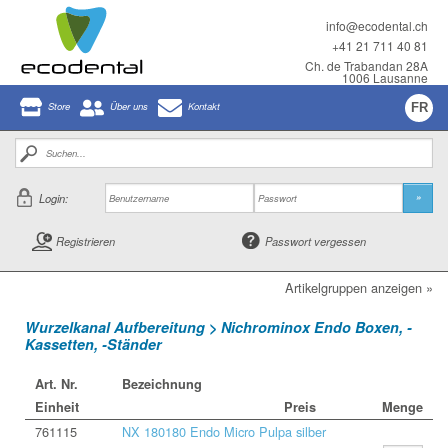
info@ecodental.ch
+41 21 711 40 81
Ch. de Trabandan 28A
1006 Lausanne
Store
Über uns
Kontakt
FR
Login:
»
Registrieren
Passwort vergessen
Artikelgruppen anzeigen »
Wurzelkanal Aufbereitung > Nichrominox Endo Boxen, -
Kassetten, -Ständer
Art. Nr.
Bezeichnung
Einheit
Preis
Menge
761115
NX 180180 Endo Micro Pulpa silber