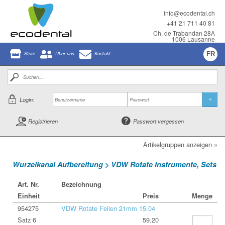
info@ecodental.ch
+41 21 711 40 81
Ch. de Trabandan 28A
1006 Lausanne
Store
Über uns
Kontakt
FR
Login:
»
Registrieren
Passwort vergessen
Artikelgruppen anzeigen »
Wurzelkanal Aufbereitung > VDW Rotate Instrumente, Sets
Art. Nr.
Bezeichnung
Einheit
Preis
Menge
954275
VDW Rotate Feilen 21mm 15.04
Satz 6
59.20