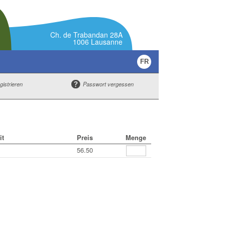
Ch. de Trabandan 28A
1006 Lausanne
FR
gistrieren
Passwort vergessen
it
Preis
Menge
56.50