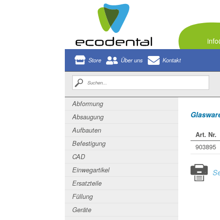
inf
Store
Über uns
Kontakt
Abformung
Glasware
Absaugung
Aufbauten
Art. Nr.
Befestigung
903895
CAD
Einwegartikel
Se
Ersatzteile
Füllung
Geräte