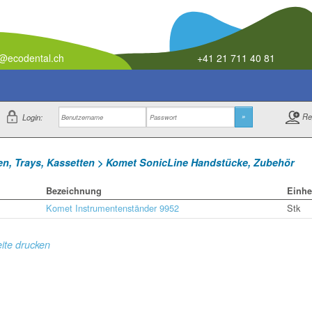
o@ecodental.ch
+41 21 711 40 81
Re
Login:
»
n, Trays, Kassetten > Komet SonicLine Handstücke, Zubehör
Bezeichnung
Einhe
Komet Instrumentenständer 9952
Stk
ite drucken