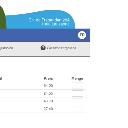
Ch. de Trabandan 28A
1006 Lausanne
FR
gistrieren
Passwort vergessen
it
Preis
Menge
64.20
24.55
43.70
37.40