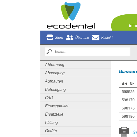
inf
Store
Über uns
Kontakt
Abformung
Glasware
Absaugung
Aufbauten
Art. Nr.
Befestigung
598525
CAD
598170
Einwegartikel
598175
Ersatzteile
598180
Füllung
Geräte
Se