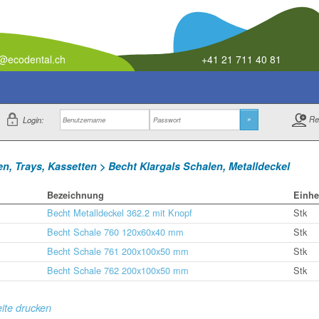
o@ecodental.ch
+41 21 711 40 81
Re
Login:
»
n, Trays, Kassetten > Becht Klargals Schalen, Metalldeckel
Bezeichnung
Einhe
Becht Metalldeckel 362.2 mit Knopf
Stk
Becht Schale 760 120x60x40 mm
Stk
Becht Schale 761 200x100x50 mm
Stk
Becht Schale 762 200x100x50 mm
Stk
ite drucken