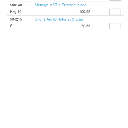
500140
Metasys MST 1 Filterschublade
Pkg 10
100.65
504215
Sirona Amab-Rotor 95% grau
Stk
72.55