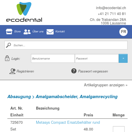
info@ecodental.ch
+41 21 711 40 81
Ch. de Trabandan 28A
1006 Lausanne
Store
Über uns
Kontakt
FR
Login:
»
Registrieren
Passwort vergessen
Artikelgruppen anzeigen »
Absaugung > Amalgamabscheider, Amalgamrecycling
Art. Nr.
Bezeichnung
Einheit
Preis
Menge
725670
Metasys Compact Ersatzbehälter rund
Set
48.00