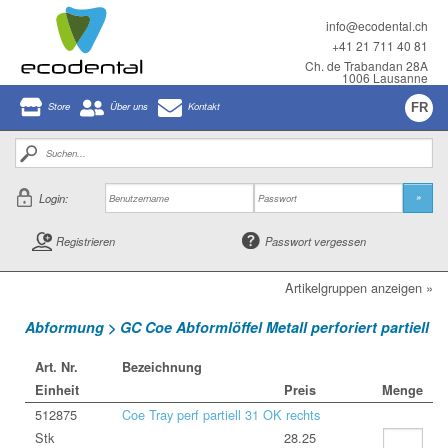
info@ecodental.ch
+41 21 711 40 81
Ch. de Trabandan 28A
1006 Lausanne
Store
Über uns
Kontakt
FR
Login:
»
Registrieren
Passwort vergessen
Artikelgruppen anzeigen »
Abformung > GC Coe Abformlöffel Metall perforiert partiell
Art. Nr.
Bezeichnung
Einheit
Preis
Menge
512875
Coe Tray perf partiell 31 OK rechts
Stk
28.25